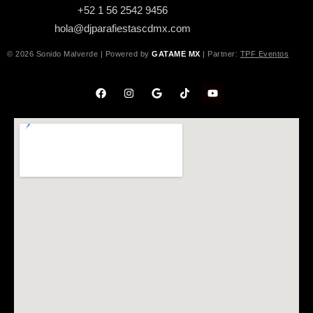
+52 1 56 2542 9456
hola@djparafiestascdmx.com
© 2026 Sonido Malverde | Powered by
GATAME MX
| Partner:
TPF Eventos