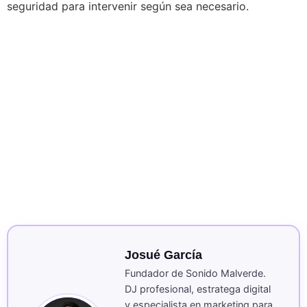
seguridad para intervenir según sea necesario.
Josué García
Fundador de Sonido Malverde.
DJ profesional, estratega digital
y especialista en marketing para
eventos CDMX con 10+ años de
experiencia.
🔗
📷
🌐
Ver perfil completo →