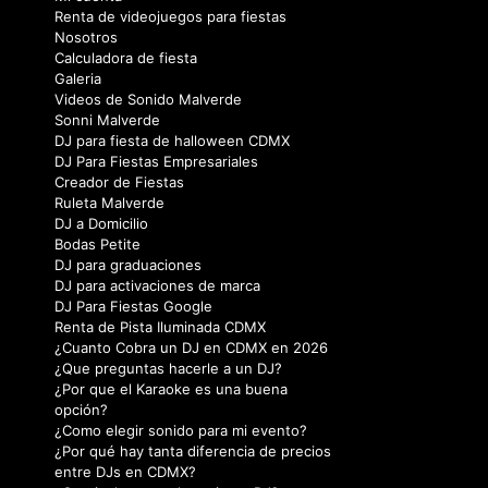
Bodas Petite
DJ para graduaciones
DJ para activaciones de marca
DJ Para Fiestas Google
Renta de Pista Iluminada CDMX
¿Cuanto Cobra un DJ en CDMX en 2026
¿Que preguntas hacerle a un DJ?
¿Por que el Karaoke es una buena
opción?
¿Como elegir sonido para mi evento?
¿Por qué hay tanta diferencia de precios
entre DJs en CDMX?
¿Que incluye en el precio un DJ?
Elementos indispensables para un
evento corporativo éxitoso
Guia Completa para contratar DJ 2026
¿Dónde contratar un DJ para Fiestas en
CDMX?
Mejores Servicios de DJ en CDMX
DJs en CDMX con disponibilidad
garantizada fin de semana
DJs con experiencia en eventos
corporativos en CDMX
DJ en CDMX con luces y sonido