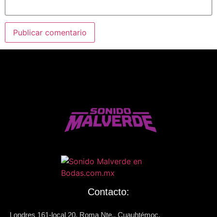
Contacto:
Londres 161-local 20, Roma Nte., Cuauhtémoc,
06600 Ciudad de México, CDMX
+52 1 56 2542 9456
hola@djparafiestascdmx.com
© 2026 Sonido Malverde | Powered by
GATAME MX
| Partner:
TPF Eventos