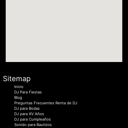
Sitemap
Inicio
DJ Para Fiestas
Blog
Preguntas Frecuentes Renta de DJ
DJ para Bodas
DJ para XV Años
DJ para Cumpleaños
Sonido para Bautizos
DJ para Fiestas Privadas
Aviso Legal
Política de Privacidad
Política de Cookies
Personalizar Cookies
Cotiza gratis
Bodas y Aniversarios
DJ & Producción
Fiestas & Eventos
Consejos para mi fiesta
Renta de Karaoke CDMX
Karaoke en casa