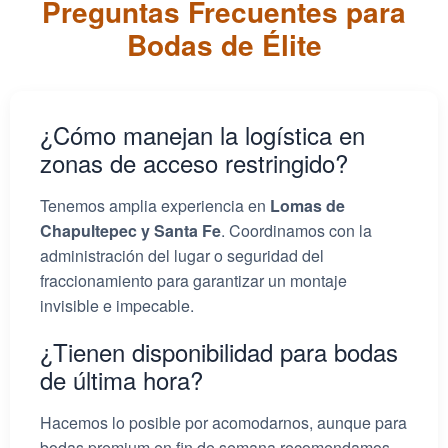
Preguntas Frecuentes para
hicieron.
#DJparaFiestas
lo sea.
Bodas de Élite
#SoniMalverde
En Sonido Malverde
#DJenCDMX
#DjParaBodas
creemos en algo
#DJparaFiestas
#DjParaBodasMexico
distinto:
#BodasCDMX
#EventosCDMX
las fiestas no se
#EventosCDMX
#ReseñasReales
copian, se diseñan
¿Cómo manejan la logística en
#ReseñasReales
#PlaneacionDeEvento
junto a ti.
#PlaneacionDeEvento
s
zonas de acceso restringido?
s
#OrganizarFiesta
#DJenCDMX
#OrganizarFiesta
#SonidoMalverde
#djparafiestascdmx
Tenemos amplia experiencia en
Lomas de
#SonidoMalverde
#SoniMalverde
#FiestasCDMX
#SoniMalverde
#EventosCDMX
Chapultepec y Santa Fe
. Coordinamos con la
#DJparaFiestas
administración del lugar o seguridad del
#DJbarato
fraccionamiento para garantizar un montaje
#OrganizarFiesta
invisible e impecable.
#PlaneacionDeEvento
s
#ExperienciaDeFiesta
¿Tienen disponibilidad para bodas
#SonidoMalverde
de última hora?
#SoniMalverde
Hacemos lo posible por acomodarnos, aunque para
bodas premium en fin de semana recomendamos