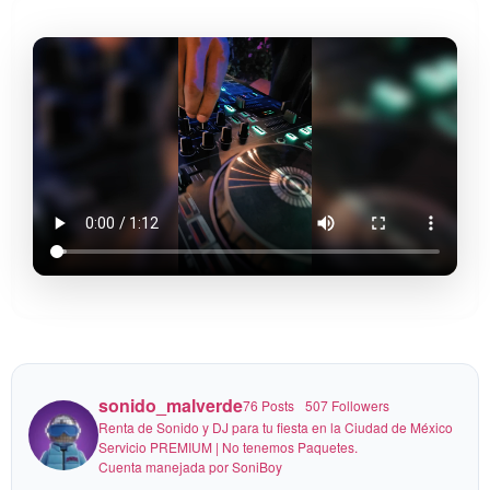
TOP 5 Peores
lugares para contratar
un DJ en CDMX
Así puedes
Hay algo curioso
Antes de contratar
investigar a tu DJ con
cuando buscas DJ.
sonido_malverde
un DJ para tu fiesta en
76 Posts
507 Followers
IA 🤯
Todos dicen lo mismo.
Ciudad de México…
Renta de Sonido y DJ para tu fiesta en la Ciudad de México
Todos prometen lo
checa esto primero.
Hoy puedes hacer algo
mismo.
Servicio PREMIUM | No tenemos Paquetes.
muy simple antes de
Y justo ahí está el
Cuenta manejada por SoniBoy
Aquí te mostramos
contratar DJ:
problema.
cómo ver nuestras