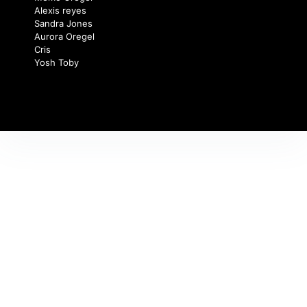
Alexis reyes
Sandra Jones
Aurora Oregel
Cris
Yosh Toby